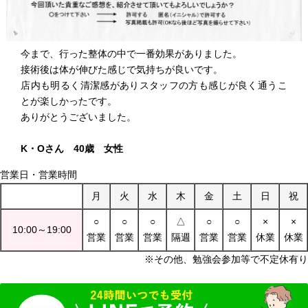
今まで、行った整体の中で一番効果がありました。
接術後は体が伸びた感じで気持ちが良いです。
店内も明るく清潔感がありスタッフの方も感じが良く通うこ
とが楽しかったです。
ありがとうございました。
K・Oさん 40歳 女性
営業日・営業時間
月
火
水
木
金
土
日
祝
○
○
○
△
○
○
×
×
10:00～19:00
営業
営業
営業
隔週
営業
営業
休業
休業
※その他、勉強会参加等で不定休有り