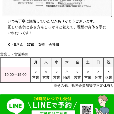
いつも丁寧に施術していただきありがとうございます。
正しい姿勢と歩き方をしっかりと覚えて、理想の身体を手に
いれたいです！
K・Sさん 27歳 女性 会社員
営業日・営業時間
月
火
水
木
金
土
日
祝
○
○
○
△
○
○
×
×
10:00～19:00
営業
営業
営業
隔週
営業
営業
休業
休業
※その他、勉強会参加等で不定休有り