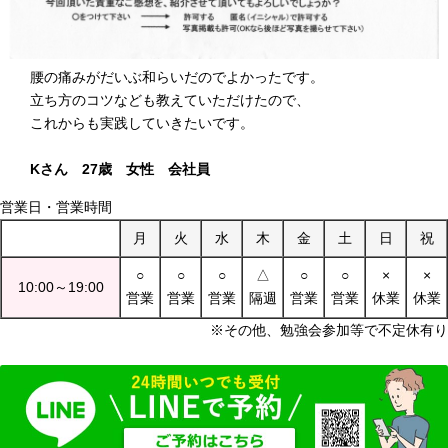
腰の痛みがだいぶ和らいだのでよかったです。
立ち方のコツなども教えていただけたので、
これからも実践していきたいです。
Kさん 27歳 女性 会社員
営業日・営業時間
月
火
水
木
金
土
日
祝
○
○
○
△
○
○
×
×
10:00～19:00
営業
営業
営業
隔週
営業
営業
休業
休業
※その他、勉強会参加等で不定休有り