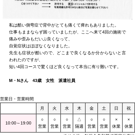
私は酷い側弯症で背中がとても痛くて痺れもありました。
仕事もままならず困っていましたが、ここへ来て4回の施術で
痛みや歪みもだいぶ良くなって、
自覚症状はほぼなくなりました。
先生も症状が酷いので、どこまで良くなるか分からないと言
われたのですが、
短い4回コースで驚くほど良くなって本当に有り難いです。
M・Nさん 43歳 女性 派遣社員
営業日・営業時間
月
火
水
木
金
土
日
祝
○
○
○
△
○
○
×
×
10:00～19:00
営業
営業
営業
隔週
営業
営業
休業
休業