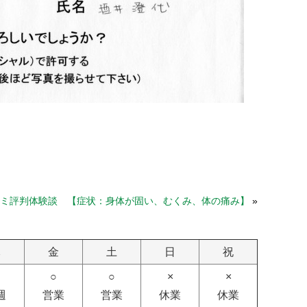
ミ評判体験談 【症状：身体が固い、むくみ、体の痛み】
»
木
金
土
日
祝
○
○
×
×
週
営業
営業
休業
休業