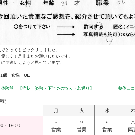
大でとってもビックリしました。
も優しくて是非またお願いしたいです。
人に早速伝えようと思っています。
31歳 女性 OL
判体験談 【症状：姿勢・下半身の悩み・若返り】
整体口コ
時間
月
火
水
○
○
○
△
00～19:00
営業
営業
営業
隔