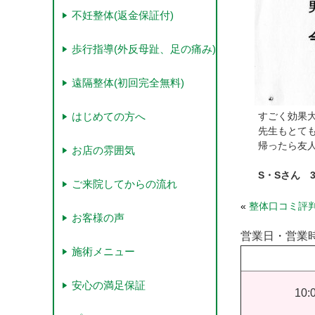
不妊整体(返金保証付)
歩行指導(外反母趾、足の痛み)
遠隔整体(初回完全無料)
はじめての方へ
すごく効果
先生もとて
帰ったら友
お店の雰囲気
S・Sさん 
ご来院してからの流れ
«
整体口コミ評
お客様の声
営業日・営業
施術メニュー
安心の満足保証
10: