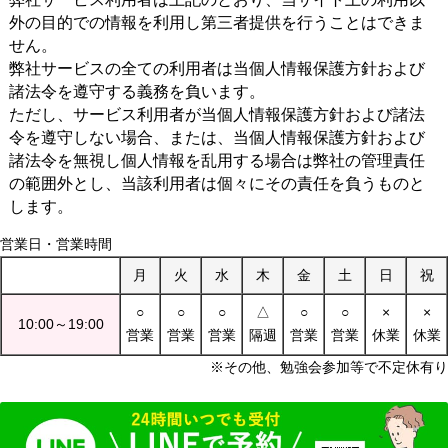
外の目的での情報を利用し第三者提供を行うことはできま
せん。
弊社サービスの全ての利用者は当個人情報保護方針および
諸法令を遵守する義務を負います。
ただし、サービス利用者が当個人情報保護方針および諸法
令を遵守しない場合、または、当個人情報保護方針および
諸法令を無視し個人情報を乱用する場合は弊社の管理責任
の範囲外とし、当該利用者は個々にその責任を負うものと
します。
営業日・営業時間
月
火
水
木
金
土
日
祝
○
○
○
△
○
○
×
×
10:00～19:00
営業
営業
営業
隔週
営業
営業
休業
休業
※その他、勉強会参加等で不定休有り